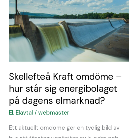
omdöme
–
hur
står
sig
energibolaget
på
Skellefteå Kraft omdöme –
dagens
hur står sig energibolaget
elmarknad?
på dagens elmarknad?
El
,
Elavtal
/
webmaster
Ett aktuellt omdöme ger en tydlig bild av