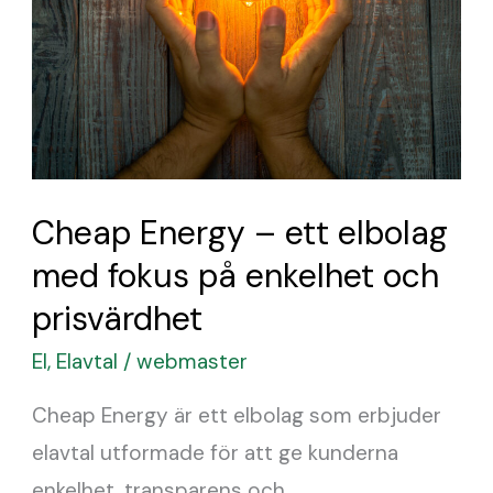
ett
elbolag
med
fokus
på
enkelhet
Cheap Energy – ett elbolag
och
med fokus på enkelhet och
prisvärdhet
prisvärdhet
El
,
Elavtal
/
webmaster
Cheap Energy är ett elbolag som erbjuder
elavtal utformade för att ge kunderna
enkelhet, transparens och